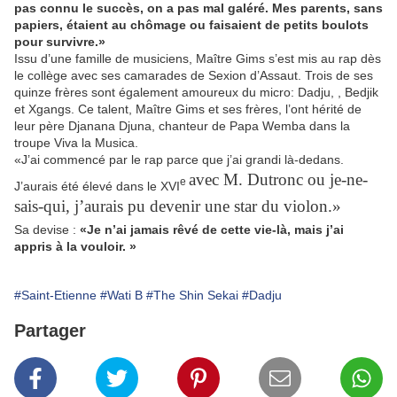
pas connu le succès, on a pas mal galéré. Mes parents, sans
papiers, étaient au chômage ou faisaient de petits boulots
pour survivre.»
Issu d’une famille de musiciens, Maître Gims s’est mis au rap dès
le collège avec ses camarades de Sexion d’Assaut. Trois de ses
quinze frères sont également amoureux du micro: Dadju, , Bedjik
et Xgangs. Ce talent, Maître Gims et ses frères, l’ont hérité de
leur père Djanana Djuna, chanteur de Papa Wemba dans la
troupe Viva la Musica.
«J’ai commencé par le rap parce que j’ai grandi là-dedans.
avec M. Dutronc ou je-ne-
e
J’aurais été élevé dans le XVI
sais-qui, j’aurais pu devenir une star du violon.»
Sa devise :
«Je n’ai jamais rêvé de cette vie-là, mais j’ai
appris à la vouloir. »
#Saint-Etienne
#Wati B
#The Shin Sekai
#Dadju
Partager