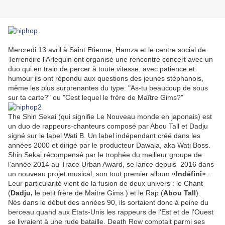
Mercredi 13 avril à Saint Etienne, Hamza et le centre social de
Terrenoire l'Arlequin ont organisé une rencontre concert avec un
duo qui en train de percer à toute vitesse, avec patience et
humour ils ont répondu aux questions des jeunes stéphanois,
même les plus surprenantes du type: "As-tu beaucoup de sous
sur ta carte?" ou "Cest lequel le frère de Maître Gims?"
The Shin Sekai (qui signifie Le Nouveau monde en japonais) est
un duo de rappeurs-chanteurs composé par Abou Tall et Dadju
signé sur le label Wati B. Un label indépendant créé dans les
années 2000 et dirigé par le producteur Dawala, aka Wati Boss.
Shin Sekai récompensé par le trophée du meilleur groupe de
l’année 2014 au Trace Urban Award, se lance depuis 2016 dans
un nouveau projet musical, son tout premier album
«Indéfini»
.
Leur particularité vient de la fusion de deux univers : le Chant
(
Dadju,
le petit frère de Maitre Gims ) et le Rap (
Abou Tall
).
Nés dans le début des années 90, ils sortaient donc à peine du
berceau quand aux Etats-Unis les rappeurs de l'Est et de l'Ouest
se livraient à une rude bataille. Death Row comptait parmi ses