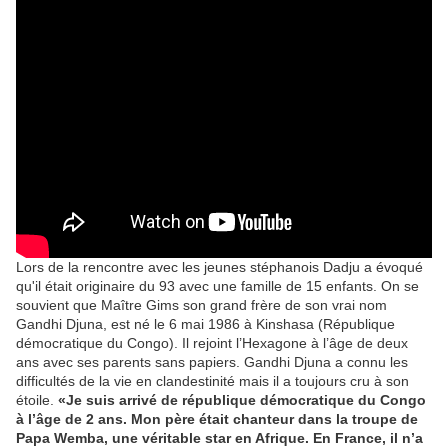
Lors de la rencontre avec les jeunes stéphanois Dadju a évoqué
qu'il était originaire du 93 avec une famille de 15 enfants. On se
souvient que Maître Gims son grand frère de son vrai nom
Gandhi Djuna, est né le 6 mai 1986 à Kinshasa (République
démocratique du Congo). Il rejoint l’Hexagone à l’âge de deux
ans avec ses parents sans papiers. Gandhi Djuna a connu les
difficultés de la vie en clandestinité mais il a toujours cru à son
étoile.
«Je suis arrivé de république démocratique du Congo
à l’âge de 2 ans. Mon père était chanteur dans la troupe de
Papa Wemba, une véritable star en Afrique. En France, il n’a