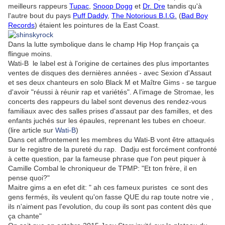
meilleurs rappeurs
Tupac
,
Snoop Dogg
et
Dr. Dre
tandis qu'à
l'autre bout du pays
Puff Daddy
,
The Notorious B.I.G.
(
Bad Boy
Records
) étaient les pointures de la East Coast.
Dans la lutte symbolique dans le champ Hip Hop français ça
flingue moins.
Wati-B le label est à l'origine de certaines des plus importantes
ventes de disques des dernières années - avec Sexion d'Assaut
et ses deux chanteurs en solo Black M et Maître Gims - se targue
d'avoir "réussi à réunir rap et variétés". A l'image de Stromae, les
concerts des rappeurs du label sont devenus des rendez-vous
familiaux avec des salles prises d'assaut par des familles, et des
enfants juchés sur les épaules, reprenant les tubes en choeur.
(lire article sur
Wati-B
)
Dans cet affrontement les membres du Wati-B vont être attaqués
sur le registre de la pureté du rap. Dadju est forcément confronté
à cette question, par la fameuse phrase que l'on peut piquer à
Camille Combal le chroniqueur de TPMP: "Et ton frère, il en
pense quoi?"
Maitre gims a en efet dit: " ah ces fameux puristes ce sont des
gens fermés, ils veulent qu'on fasse QUE du rap toute notre vie ,
ils n'aiment pas l'evolution, du coup ils sont pas content dès que
ça chante"