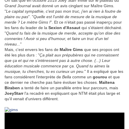
On sait que en octobre 2015 Joey Starr invité sur le plateau du
Grand Journal
avait donné un avis cinglant sur Maître Gims.
"
Le capital sympathie, c'est pas mon truc, j'en ai rien à foutre de
plaire ou pas
". "
Quelle est l'unité de mesure de la musique de
merde ? Le mètre Gims !
". Et ce n'était pas passé inaperçu pour
les fans du leader de la
Sexion d'Assaut
qui s'étaient déchainé.
"
Quand tu fais de la musique de merde, accepte qu'on dise des
conneries ! Avoir si peu d'humour, et faire un truc d'un tel
niveau...
"
Mais, c'est envers les fans de
Maître Gims
que ses propos ont
été les plus durs : "
Ça plait aux prépubères qui ne connaissent
que ça et qui ne s'intéressent pas à autre chose. (...) Leur
éducation musicale commence par ça. Quand tu aimes la
musique, tu cherches, tu es curieux un peu.
" Il a expliqué que les
fans considèrent l'interprète de
Bella
comme un
gourou
et que
ce dernier ne cherche pas faire évoluer les choses.
Maïtena
Biraben
a tenté de faire un parallèle entre leur parcours, mais
JoeyStarr
l'a recadré en expliquant que NTM était plus large et
qu'il venait d'univers différent.