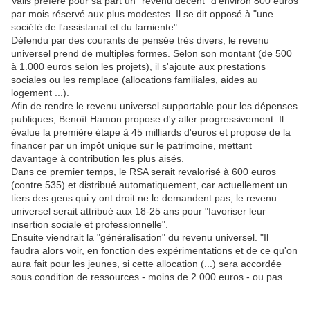
Valls préfère pour sa part un "revenu décent" d'environ 800 euros
par mois réservé aux plus modestes. Il se dit opposé à "une
société de l'assistanat et du farniente".
Défendu par des courants de pensée très divers, le revenu
universel prend de multiples formes. Selon son montant (de 500
à 1.000 euros selon les projets), il s'ajoute aux prestations
sociales ou les remplace (allocations familiales, aides au
logement ...).
Afin de rendre le revenu universel supportable pour les dépenses
publiques, Benoît Hamon propose d'y aller progressivement. Il
évalue la première étape à 45 milliards d'euros et propose de la
financer par un impôt unique sur le patrimoine, mettant
davantage à contribution les plus aisés.
Dans ce premier temps, le RSA serait revalorisé à 600 euros
(contre 535) et distribué automatiquement, car actuellement un
tiers des gens qui y ont droit ne le demandent pas; le revenu
universel serait attribué aux 18-25 ans pour "favoriser leur
insertion sociale et professionnelle".
Ensuite viendrait la "généralisation" du revenu universel. "Il
faudra alors voir, en fonction des expérimentations et de ce qu'on
aura fait pour les jeunes, si cette allocation (...) sera accordée
sous condition de ressources - moins de 2.000 euros - ou pas