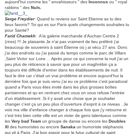
aujourd'hui comme les " envahisseurs " des
Inconnus
ou " royal
rabbins " des
Nuls.
Serge Freydier
: Quand tu reviens sur Saint Etienne as tu des
lieux favoris? Toi qui es sur Paris quels changements souhaites tu
pour Sainté?
Farid Chamekh
: A la galerie marchande d'Auchan Centre 2
(rires) !!! Je plaisante Je n'ai pas vraiment de lieu préféré j'ai
beaucoup de souvenirs à saint Étienne où j ai vécu 27 ans. Donc
j'ai des endroits ou j'ai passé du temps comme le parc de Villars
,Saint Victor sur Loire ... Après pour ce qui concerne la nuit j'ai un
peu plus de réticence à savoir que pour un maghrébin ça a
toujours été difficile d'entrer dans les établissements de nuit. Il
faut le dire car c'était un vrai problème et encore aujourd'hui la
dernière fois que je suis venu j'ai eu ce problème c'est paradoxal
quand a Paris vous êtes invité dans les plus grosses boîtes
parisiennes et qu en rentrant chez vous on vous refuse l'entrée
d'un établissement .Si il y avait une chose que je souhaitei
changer c'est ça un peu plus d'ouverture d'esprit à ce niveau . Je
vois ma ville d'enfance changer à chaque fois que j'y retourne et
c'est très bien cette ville est un vivier de gens talentueux comme
les
Very bad Team
un groupe de danse ou encore les
Doubles
Xl
des humoristes ou encore
Sanaka
un humoriste stéphanois
qui vit à Paris. J'ai bon espoir pour le futur culturel de saint