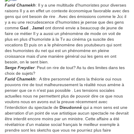
Farid Chamekh
: Il y a une multitude d'humoristes pour diverses
raisons Il y a en effet un contexte économique favorable avec des
gens qui ont besoin de rire . Avec des émissions comme le Jcc il
y a eu une recrudescence d'humoristes je pense que des gens
comme
Gad
,
Jamel
ont donné envie a beaucoup de jeune de
faire ce métier Il y a aussi un phénomène de mode on voit de
plus en plus d'humoriste à la Tv au cinéma ça suscite des
vocations Et puis on a le phénomène des youtubeurs qui sont
des humoristes du net qui est un phénomène en pleine
croissance mais d'une manière général oui les gens en ont
besoin, on le sent bien.
Serge Freydier
: Peut on rire de tout? As tu des limites dans tes
choix de sujets?
Farid Chamekh
: A titre personnel et dans la théorie oui nous
pouvons rire de tout malheureusement la réalité nous amène à
penser que ce n n'est pas possible . Les tensions sociales
actuelles nous ne permettent plus de pouvoir dire ce que nous
voulons nous en avons eut la preuve récemment avec
l'interdiction du spectacle de
Dieudonné
qui a mon sens est une
aberration d'un point de vue artistique aucun spectacle ne devrait
être interdit encore moins par un ministre. Cette affaire a été
révélatrice d'un malaise social français le meilleur exemple à
prendre sont les sketchs que vous ne pourriez plus faire