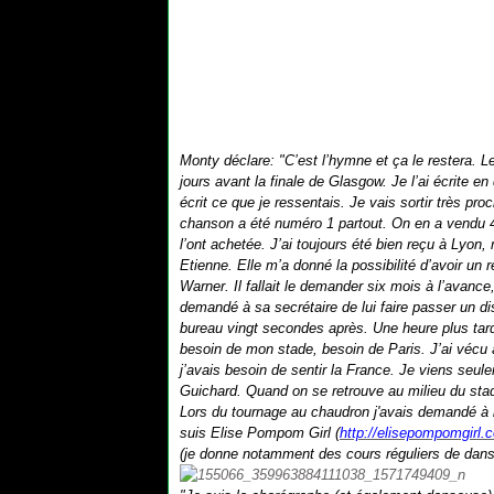
Monty déclare: "C’est l’hymne et ça le restera. L
jours avant la finale de Glasgow. Je l’ai écrite e
écrit ce que je ressentais. Je vais sortir très pro
chanson a été numéro 1 partout. On en a vendu 
l’ont achetée. J’ai toujours été bien reçu à Lyon, 
Etienne. Elle m’a donné la possibilité d’avoir u
Warner. Il fallait le demander six mois à l’avance,
demandé à sa secrétaire de lui faire passer un dis
bureau vingt secondes après. Une heure plus tard,
besoin de mon stade, besoin de Paris. J’ai vécu à
j’avais besoin de sentir la France. Je viens seul
Guichard. Quand on se retrouve au milieu du stade
Lors du tournage au chaudron j'avais demandé à l
suis Elise Pompom Girl (
http://elisepompomgirl.
(je donne notamment des cours réguliers de dan