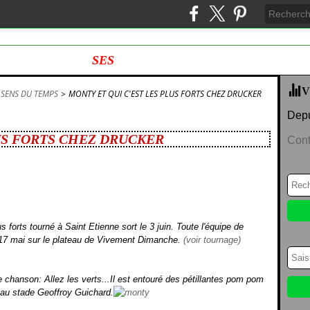
SES
V
 SENS DU TEMPS
>
MONTY ET QUI C'EST LES PLUS FORTS CHEZ DRUCKER
Depu
US FORTS CHEZ DRUCKER
Cont
 forts tourné à Saint Etienne sort le 3 juin. Toute l'équipe de
 17 mai sur le plateau de Vivement Dimanche.
(voir tournage)
 chanson: Allez les verts...Il est entouré des pétillantes pom pom
e au stade Geoffroy Guichard.