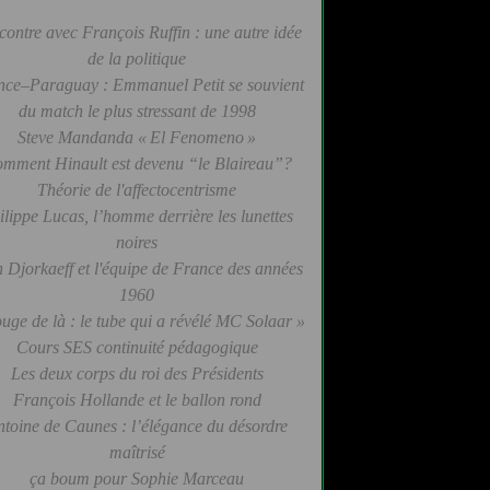
contre avec François Ruffin : une autre idée
de la politique
nce–Paraguay : Emmanuel Petit se souvient
du match le plus stressant de 1998
Steve Mandanda « El Fenomeno »
mment Hinault est devenu “le Blaireau”?
Théorie de l'affectocentrisme
ilippe Lucas, l’homme derrière les lunettes
noires
 Djorkaeff et l'équipe de France des années
1960
uge de là : le tube qui a révélé MC Solaar »
Cours SES continuité pédagogique
Les deux corps du roi des Présidents
François Hollande et le ballon rond
ntoine de Caunes : l’élégance du désordre
maîtrisé
ça boum pour Sophie Marceau