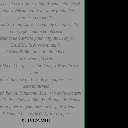
letta : la voix qui n’a jamais voulu être yé-yé
ambert Wilson : entre héritage familial et
réussite personnelle
xandra Lamy sur le chemin de Compostelle,
un voyage humain et intérieur
élancolie ouvrière pour Virginie Ledoyen
SALIBA: la force tranquille
Adrien Rabiot ou la loi du milieu
Avec Marco Verrati
-Michel Larqué : le football a-t-il vendu son
âme ?
Aimé Jacquet ou l’art de recomposer les
déterminismes
d Jugnot, le funambule du rire et du chagrin
 Émile , dans l'ombre de l’Équipe de France
t-on jouer à Lyon après avoir joué à Saint-
Étienne ? Le cas de Grégory Coupet
SUIVEZ-MOI