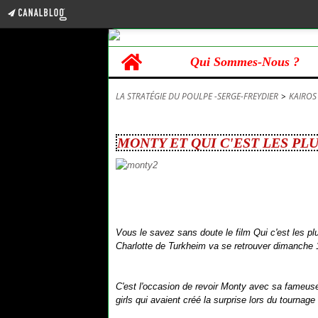
Home
Qui Sommes-Nous ?
LA STRATÉGIE DU POULPE -SERGE-FREYDIER
>
KAIROS
16 mai 2015
MONTY ET QUI C'EST LES PL
Vous le savez sans doute le film Qui c'est les plus
Charlotte de Turkheim va se retrouver dimanche
C'est l'occasion de revoir Monty avec sa fameuse
girls qui avaient créé la surprise lors du tournag