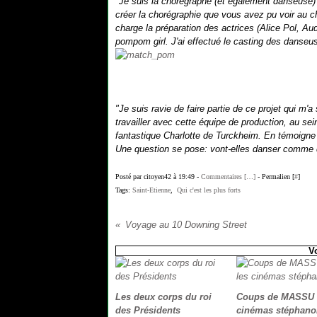
"Je suis la chorégraphe (et également danseuse) p
créer la chorégraphie que vous avez pu voir au 
charge la préparation des actrices (Alice Pol, Au
pompom girl. J'ai effectué le casting des danseu
"Je suis ravie de faire partie de ce projet qui m'a
travailler avec cette équipe de production, au sei
fantastique Charlotte de Turckheim. En témoigne
Une question se pose: vont-elles danser comme
Posté par citoyen42 à 19:49 -
Commentaires [
…
]
- Permalien [
#
]
Tags:
Saint-Etienne
,
Qui c'est les plus forts
Voyage au 10 Downing Street
V
Les deux corps du roi
Coups de MASSU s
des Présidents
cinémas stéphano