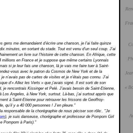
Ren
Fra
es gens me demandaient d’écrire une chanson, je l’ai faite quinze
Co
n dix minutes, en sortant du stade. Tout est venu d’un seul coup. J’ai
chainement un livre sur l’histoire de cette chanson. En Afrique, cette
Ph
4 millions en France et je suppose que même certains Lyonnais
mais si je leur fais une chanson, là je vais me faire tuer à Saint-
n rendez-vous avec le patron du Cosmos de New York et de la
Jean
 je n’avais pas de cartes de visites et je n’étais pas connu. J’ai
que d’« Allez les Verts » que j’avais signé. Il est sorti de son
« Bo
 je rencontrais Kissinger et Pelé. J’avais besoin de Saint-Etienne,
 Los Angeles, à New York, surtout. Là-bas, j’ai surtout appris que
ement à Saint-Etienne pour retrouver les frissons de Geoffroy-
, qu’il y a 40 000 personnes ! J’en pleure."
a responsable de la chorégraphie de nous péciser son rôle:. "Je
A
com
), je suis danseuse, chorégraphe et professeur de Pompom Girl
se Pompom à Paris)."