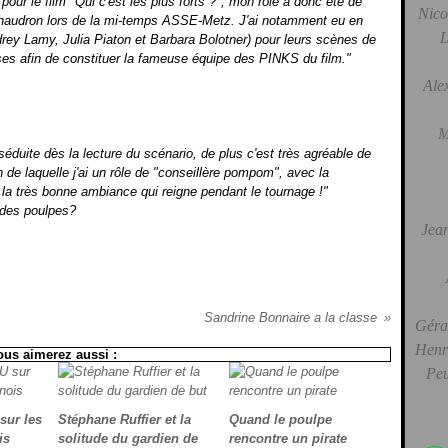
our le film "Qui c'est les plus forts ?", mon rôle a donc été de
Nico
chaudron lors de la mi-temps ASSE-Metz. J'ai notamment eu en
L
drey Lamy, Julia Piaton et Barbara Bolotner) pour leurs scènes de
ses afin de constituer la fameuse équipe des PINKS du film."
Ale
M
 séduite dès la lecture du scénario, de plus c'est très agréable de
n de laquelle j'ai un rôle de "conseillère pompom", avec la
 la très bonne ambiance qui reigne pendant le tournage !"
 des poulpes?
Jean
Sandrine Bonnaire a la classe
Gérar
Henri
ous aimerez aussi :
Peu
ur les
Stéphane Ruffier et la
Quand le poulpe
is
solitude du gardien de
rencontre un pirate