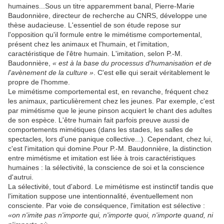
humaines...Sous un titre apparemment banal, Pierre-Marie
Baudonnière, directeur de recherche au CNRS, développe une
thèse audacieuse. L'essentiel de son étude repose sur
l'opposition qu'il formule entre le mimétisme comportemental,
présent chez les animaux et l'humain, et l'imitation,
caractéristique de l'être humain. L'imitation, selon P.-M.
Baudonnière,
« est à la base du processus d'humanisation et de
l'avènement de la culture »
. C'est elle qui serait véritablement le
propre de l'homme.
Le mimétisme comportemental est, en revanche, fréquent chez
les animaux, particulièrement chez les jeunes. Par exemple, c'est
par mimétisme que le jeune pinson acquiert le chant des adultes
de son espèce. L'être humain fait parfois preuve aussi de
comportements mimétiques (dans les stades, les salles de
spectacles, lors d'une panique collective...). Cependant, chez lui,
c'est l'imitation qui domine.Pour P.-M. Baudonnière, la distinction
entre mimétisme et imitation est liée à trois caractéristiques
humaines : la sélectivité, la conscience de soi et la conscience
d'autrui.
La sélectivité, tout d'abord. Le mimétisme est instinctif tandis que
l'imitation suppose une intentionnalité, éventuellement non
consciente. Par voie de conséquence, l'imitation est sélective :
«on n'imite pas n'importe qui, n'importe quoi, n'importe quand, ni