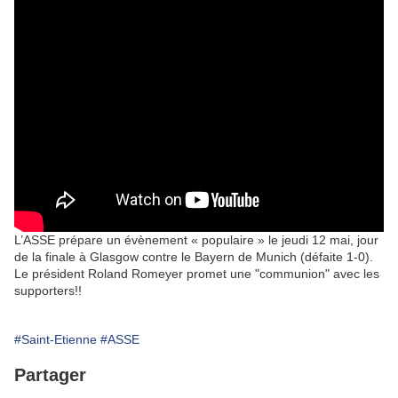
L’ASSE prépare un évènement « populaire » le jeudi 12 mai, jour
de la finale à Glasgow contre le Bayern de Munich (défaite 1-0).
Le président Roland Romeyer promet une "communion" avec les
supporters!!
#Saint-Etienne
#ASSE
Partager