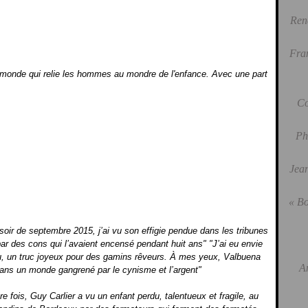
Ren
Fra
un monde qui relie les hommes au mondre de l'enfance. Avec une part
Co
Ph
Jean
« Bo
 un soir de septembre 2015, j’ai vu son effigie pendue dans les tribunes
r des cons qui l’avaient encensé pendant huit ans" "J’ai eu envie
jeu, un truc joyeux pour des gamins rêveurs. À mes yeux, Valbuena
A
dans un monde gangrené par le cynisme et l’argent"
 fois, Guy Carlier a vu un enfant perdu, talentueux et fragile, au