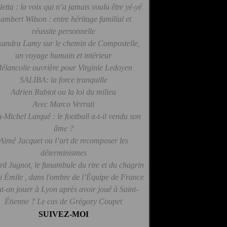
letta : la voix qui n’a jamais voulu être yé-yé
ambert Wilson : entre héritage familial et
réussite personnelle
xandra Lamy sur le chemin de Compostelle,
un voyage humain et intérieur
élancolie ouvrière pour Virginie Ledoyen
SALIBA: la force tranquille
Adrien Rabiot ou la loi du milieu
Avec Marco Verrati
-Michel Larqué : le football a-t-il vendu son
âme ?
Aimé Jacquet ou l’art de recomposer les
déterminismes
d Jugnot, le funambule du rire et du chagrin
 Émile , dans l'ombre de l’Équipe de France
t-on jouer à Lyon après avoir joué à Saint-
Étienne ? Le cas de Grégory Coupet
SUIVEZ-MOI