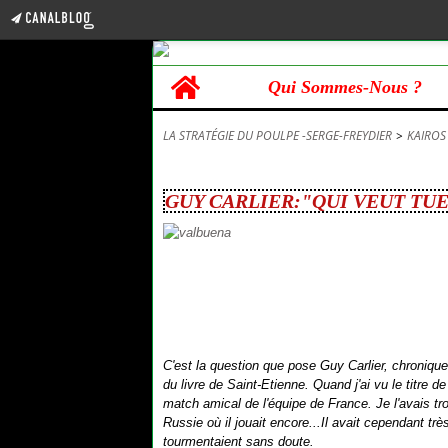
Home
Qui Sommes-Nous ?
LA STRATÉGIE DU POULPE -SERGE-FREYDIER
>
KAIROS
5 janvier 2018
GUY CARLIER:"QUI VEUT TU
C'est la question que pose Guy Carlier, chroniqueu
du livre de Saint-Etienne. Quand j'ai vu le titre d
match amical de l'équipe de France. Je l'avais tro
Russie où il jouait encore...Il avait cependant t
tourmentaient sans doute.