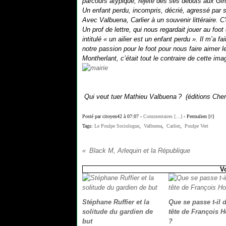
parcours atypique, rejeté dès ses débuts aux Gi
Un enfant perdu, incompris, décrié, agressé par 
Avec Valbuena, Carlier à un souvenir littéraire. C'
Un prof de lettre, qui nous regardait jouer au fo
intitulé « un ailier est un enfant perdu ». Il m’a fa
notre passion pour le foot pour nous faire aimer 
Montherlant, c’était tout le contraire de cette imag
Qui veut tuer Mathieu Valbuena ? (éditions Cher
Posté par citoyen42 à 07:07 -
Commentaires [
…
]
- Permalien [
#
]
Tags:
Le Poulpe Sociologue
,
Valbuena
,
Carlier
,
Poulpe Vert
Black M, Arlequin et la République
V
Stéphane Ruffier et la
Que se passe t-il 
solitude du gardien de
tête de François 
but
?