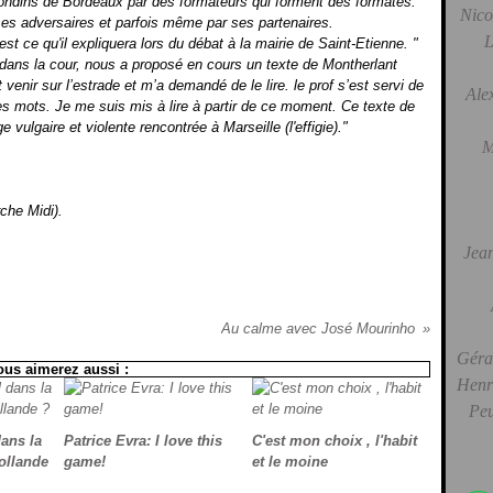
rondins de Bordeaux par des formateurs qui forment des formatés.
Nico
ses adversaires et parfois même par ses partenaires.
L
est ce qu'il expliquera lors du débat à la mairie de Saint-Etienne. "
ot dans la cour, nous a proposé en cours un texte de Montherlant
it venir sur l’estrade et m’a demandé de le lire. le prof s’est servi de
Ale
les mots. Je me suis mis à lire à partir de ce moment. Ce texte de
e vulgaire et violente rencontrée à Marseille (l'effigie)."
M
che Midi).
Jean
Au calme avec José Mourinho
Gérar
ous aimerez aussi :
Henri
Peu
dans la
Patrice Evra: I love this
C'est mon choix , l'habit
Hollande
game!
et le moine