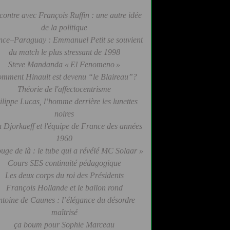
contre avec François Ruffin : une autre idée
de la politique
nce–Paraguay : Emmanuel Petit se souvient
du match le plus stressant de 1998
Steve Mandanda « El Fenomeno »
mment Hinault est devenu “le Blaireau”?
Théorie de l'affectocentrisme
ilippe Lucas, l’homme derrière les lunettes
noires
 Djorkaeff et l'équipe de France des années
1960
uge de là : le tube qui a révélé MC Solaar »
Cours SES continuité pédagogique
Les deux corps du roi des Présidents
François Hollande et le ballon rond
ntoine de Caunes : l’élégance du désordre
maîtrisé
ça boum pour Sophie Marceau