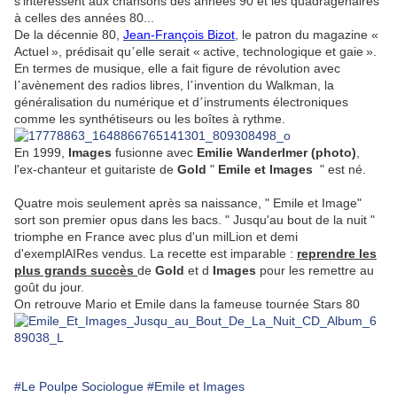
s'intéressent aux chansons des années 90 et les quadragénaires
à celles des années 80...
De la décennie 80,
Jean-François Bizot
, le patron du magazine «
Actuel
», prédisait qu
elle serait «
active, technologique et gaie
».
’
En termes de musique, elle a fait figure de révolution avec
l
avènement des radios libres, l
invention du Walkman, la
’
’
généralisation du numérique et d
instruments électroniques
’
comme les synthétiseurs ou les boîtes à rythme.
En 1999,
Images
fusionne avec
Emilie Wanderlmer (photo)
,
l'ex-chanteur et guitariste de
Gold
"
Emile et
Images
" est né.
Quatre mois seulement après sa naissance, " Emile et Image"
sort son premier opus dans les bacs. " Jusqu'au bout de la nuit "
triomphe en France avec plus d'un milLion et demi
d'exemplAIRes vendus. La recette est imparable :
reprendre les
plus grands succès
de
Gold
et d
Images
pour les remettre au
goût du jour.
On retrouve Mario et Emile dans la fameuse tournée Stars 80
#Le Poulpe Sociologue
#Emile et Images