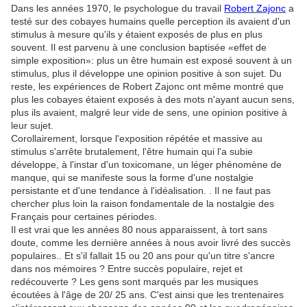
Dans les années 1970, le psychologue du travail
Robert Zajonc
a
testé sur des cobayes humains quelle perception ils avaient d'un
stimulus à mesure qu'ils y étaient exposés de plus en plus
souvent. Il est parvenu à une conclusion baptisée «effet de
simple exposition»: plus un être humain est exposé souvent à un
stimulus, plus il développe une opinion positive à son sujet. Du
reste, les expériences de Robert Zajonc ont même montré que
plus les cobayes étaient exposés à des mots n'ayant aucun sens,
plus ils avaient, malgré leur vide de sens, une opinion positive à
leur sujet.
Corollairement, lorsque l'exposition répétée et massive au
stimulus s'arrête brutalement, l'être humain qui l'a subie
développe, à l'instar d'un toxicomane, un léger phénomène de
manque, qui se manifeste sous la forme d'une nostalgie
persistante et d'une tendance à l'idéalisation. . Il ne faut pas
chercher plus loin la raison fondamentale de la nostalgie des
Français pour certaines périodes.
Il est vrai que les années 80 nous apparaissent, à tort sans
doute, comme les dernière années à nous avoir livré des succès
populaires.. Et s'il fallait 15 ou 20 ans pour qu'un titre s'ancre
dans nos mémoires ? Entre succès populaire, rejet et
redécouverte ? Les gens sont marqués par les musiques
écoutées à l'âge de 20/ 25 ans. C'est ainsi que les trentenaires