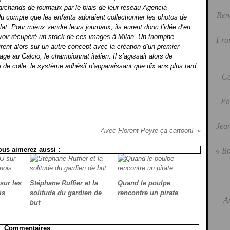
rchands de journaux par le biais de leur réseau Agencia
Ren
ndu compte que les enfants adoraient collectionner les photos de
lat. Pour mieux vendre leurs journaux, ils eurent donc l’idée d’en
voir récupéré un stock de ces images à Milan. Un triomphe.
Fra
rent alors sur un autre concept avec la création d’un premier
e au Calcio, le championnat italien. Il s’agissait alors de
ube de colle, le système adhésif n’apparaissant que dix ans plus tard.
Co
Ph
Jean
Avec Florent Peyre ça cartoon!
ous aimerez aussi :
« Bo
ur les
Stéphane Ruffier et la
Quand le poulpe
is
solitude du gardien de
rencontre un pirate
A
but
Commentaires