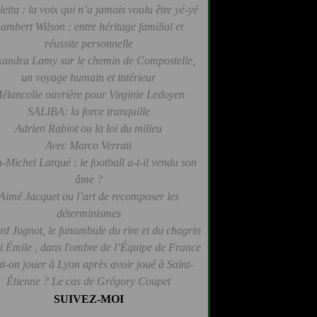
letta : la voix qui n’a jamais voulu être yé-yé
ambert Wilson : entre héritage familial et
réussite personnelle
xandra Lamy sur le chemin de Compostelle,
un voyage humain et intérieur
élancolie ouvrière pour Virginie Ledoyen
SALIBA: la force tranquille
Adrien Rabiot ou la loi du milieu
Avec Marco Verrati
-Michel Larqué : le football a-t-il vendu son
âme ?
Aimé Jacquet ou l’art de recomposer les
déterminismes
d Jugnot, le funambule du rire et du chagrin
 Émile , dans l'ombre de l’Équipe de France
t-on jouer à Lyon après avoir joué à Saint-
Étienne ? Le cas de Grégory Coupet
SUIVEZ-MOI