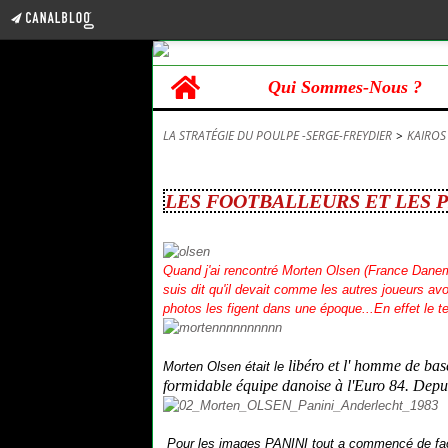
Home
Qui Sommes-Nous ?
LA STRATÉGIE DU POULPE -SERGE-FREYDIER
>
KAIROS
29 mars 2015
LES FOOTBALLEURS ET LES 
Quand j'ai rencontré Morten Olsen (France Danem
suis dit qu'il devait comme les autres joueurs av
photos les figent dans une époque...En effet le te
libéro et l' homme de bas
Morten Olsen était le
formidable équipe danoise à l'Euro 84. Depuis
Pour les images PANINI tout a commencé de façon