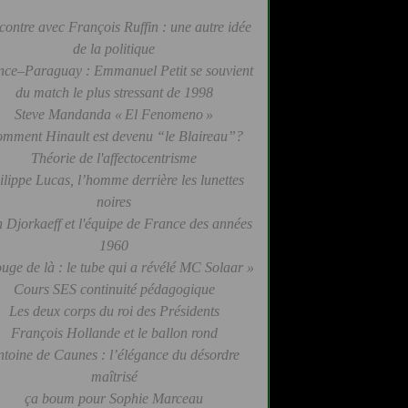
contre avec François Ruffin : une autre idée
de la politique
nce–Paraguay : Emmanuel Petit se souvient
du match le plus stressant de 1998
Steve Mandanda « El Fenomeno »
mment Hinault est devenu “le Blaireau”?
Théorie de l'affectocentrisme
ilippe Lucas, l’homme derrière les lunettes
noires
 Djorkaeff et l'équipe de France des années
1960
uge de là : le tube qui a révélé MC Solaar »
Cours SES continuité pédagogique
Les deux corps du roi des Présidents
François Hollande et le ballon rond
ntoine de Caunes : l’élégance du désordre
maîtrisé
ça boum pour Sophie Marceau