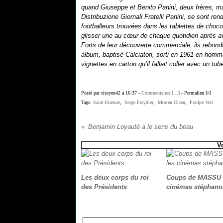
quand Giuseppe et Benito Panini, deux frères, ma
Distribuzione Giornali Fratelli Panini, se sont re
footballeurs trouvées dans les tablettes de choco
glisser une au cœur de chaque quotidien après a
Forts de leur découverte commerciale, ils rebondi
album, baptisé Calciatori, sorti en 1961 en hommag
vignettes en carton qu’il fallait coller avec un t
Posté par citoyen42 à 16:37 -
Commentaires [
…
]
- Permalien [
#
]
Tags:
Saint-Etienne
,
Serge Freydier
,
Morten Olsen
,
Poulpe Vert
Benjamin Loyauté a le sens du beau
V
Les deux corps du roi
Coups de MASSU s
des Présidents
cinémas stéphano