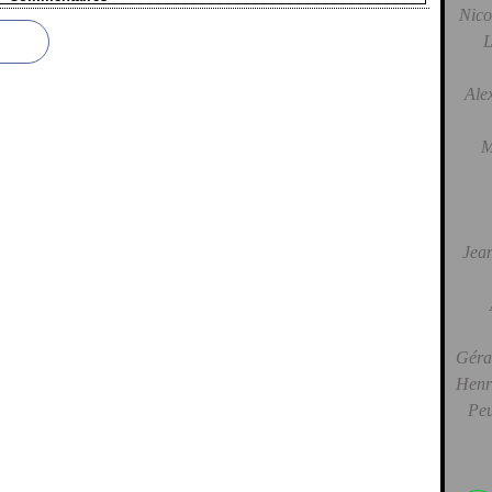
Nico
L
Ale
M
Jean
Gérar
Henri
Peu