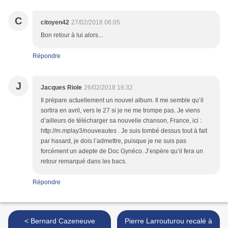
C
citoyen42
27/02/2018 06:05
Bon retour à lui alors...
Répondre
J
Jacques Riole
26/02/2018 16:32
Il prépare actuellement un nouvel album. Il me semble qu’il
sortira en avril, vers le 27 si je ne me trompe pas. Je viens
d’ailleurs de télécharger sa nouvelle chanson, France, ici :
http://m.mplay3/nouveautes . Je suis tombé dessus tout à fait
par hasard, je dois l’admettre, puisque je ne suis pas
forcément un adepte de Doc Gynéco. J’espère qu’il fera un
retour remarqué dans les bacs.
Répondre
< Bernard Cazeneuve
Pierre Larrouturou recalé à