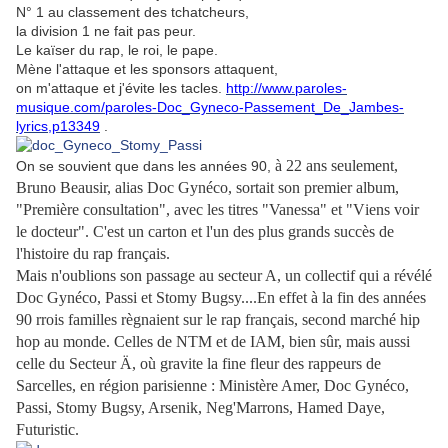
N° 1 au classement des tchatcheurs,
la division 1 ne fait pas peur.
Le kaïser du rap, le roi, le pape.
Mène l'attaque et les sponsors attaquent,
on m'attaque et j'évite les tacles.
http://www.paroles-
musique.com/paroles-Doc_Gyneco-Passement_De_Jambes-
lyrics,p13349
.
à
22 ans seulement,
On se souvient que dans les années 90,
Bruno Beausir, alias Doc Gynéco, sortait son premier album,
"Première consultation", avec les titres "Vanessa" et "Viens voir
le docteur". C'est un carton et l'un des plus grands succès de
l'histoire du rap français.
Mais n'oublions son passage au secteur A, un collectif qui a révélé
Doc Gynéco, Passi et Stomy Bugsy....En effet à la fin des années
90 rrois familles règnaient sur le rap français, second marché hip
hop au monde. Celles de NTM et de IAM, bien sûr, mais aussi
celle du Secteur Ä, où gravite la fine fleur des rappeurs de
Sarcelles, en région parisienne : Ministère Amer, Doc Gynéco,
Passi, Stomy Bugsy, Arsenik, Neg'Marrons, Hamed Daye,
Futuristic.