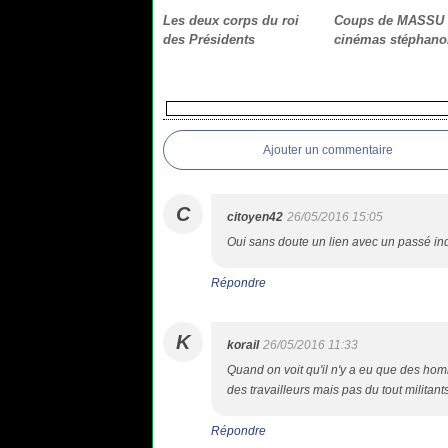
Les deux corps du roi
Coups de MASSU s
des Présidents
cinémas stéphano
Ajouter un commentaire
C
citoyen42
26/05/2016 15:05
Oui sans doute un lien avec un passé ind
Répondre
K
korail
26/05/2016 11:33
Quand on voit qu'il n'y a eu que des homm
des travailleurs mais pas du tout militant
Répondre