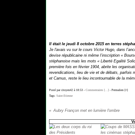
Il était le jeudi 8 octobre 2015 en terres stép
Je l'avais vu sur le cours Victor Hugo, dans l’anc
devise républicaine ni même l’inscription « Bourse
stéphanoise mais les mots « Liberté Egalité Solid
première fois en février 1904, abrite les organis
revendications, lieu de vie et de débats, parfois
et Camus, reste le lieu incontournable de la mémo
Posté par citoyen42 à 18:53 -
Commentaires [
…
]
- Permalien [
#
]
Tags:
Saint-Etienne
Aubry Françon met en lumière l'ombre
V