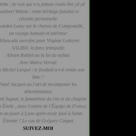
letta : la voix qui n’a jamais voulu être yé-yé
ambert Wilson : entre héritage familial et
réussite personnelle
xandra Lamy sur le chemin de Compostelle,
un voyage humain et intérieur
élancolie ouvrière pour Virginie Ledoyen
SALIBA: la force tranquille
Adrien Rabiot ou la loi du milieu
Avec Marco Verrati
-Michel Larqué : le football a-t-il vendu son
âme ?
Aimé Jacquet ou l’art de recomposer les
déterminismes
d Jugnot, le funambule du rire et du chagrin
 Émile , dans l'ombre de l’Équipe de France
t-on jouer à Lyon après avoir joué à Saint-
Étienne ? Le cas de Grégory Coupet
SUIVEZ-MOI