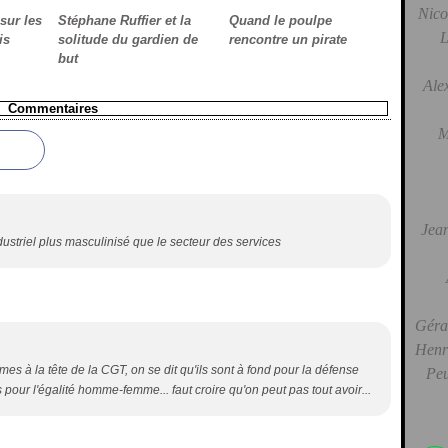
Nico
ur les
Stéphane Ruffier et la
Quand le poulpe
L
is
solitude du gardien de
rencontre un pirate
but
Ale
Commentaires
M
Jean
ustriel plus masculinisé que le secteur des services
Gérar
Henri
es à la tête de la CGT, on se dit qu'ils sont à fond pour la défense
Peu
s pour l'égalité homme-femme... faut croire qu'on peut pas tout avoir...