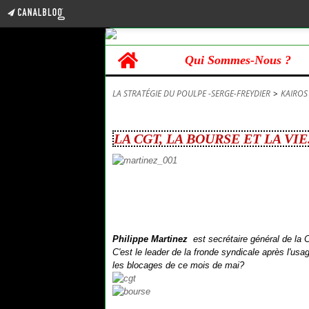
Home
Qui Sommes-Nous ?
LA STRATÉGIE DU POULPE -SERGE-FREYDIER
>
KAIROS
25 mai 2016
LA CGT, LA BOURSE ET LA VIE
Philippe
Martinez
est
secrétaire général de la 
C'est le leader de la fronde syndicale après l'usage
les blocages de ce mois de mai?