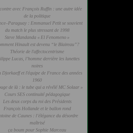
contre avec François Ruffin : une autre idée
de la politique
nce–Paraguay : Emmanuel Petit se souvient
du match le plus stressant de 1998
Steve Mandanda « El Fenomeno »
mment Hinault est devenu “le Blaireau”?
Théorie de l'affectocentrisme
ilippe Lucas, l’homme derrière les lunettes
noires
 Djorkaeff et l'équipe de France des années
1960
uge de là : le tube qui a révélé MC Solaar »
Cours SES continuité pédagogique
Les deux corps du roi des Présidents
François Hollande et le ballon rond
ntoine de Caunes : l’élégance du désordre
maîtrisé
ça boum pour Sophie Marceau