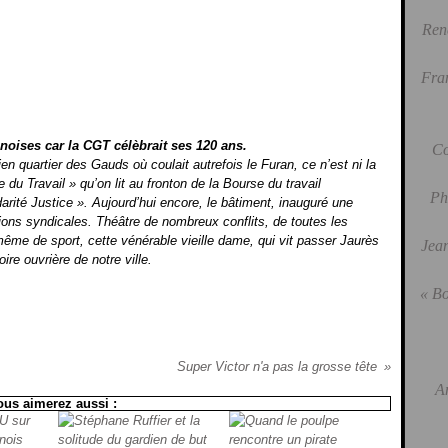
Ren
Fra
hanoises car la CGT célèbrait ses 120 ans.
Co
ien quartier des Gauds où coulait autrefois le Furan, ce n’est ni la
 du Travail » qu’on lit au fronton de la Bourse du travail
Ph
arité Justice ». Aujourd’hui encore, le bâtiment, inauguré une
ations syndicales. Théâtre de nombreux conflits, de toutes les
 même de sport, cette vénérable vieille dame, qui vit passer Jaurès
Jean
ire ouvrière de notre ville.
« Bo
Super Victor n'a pas la grosse tête
A
ous aimerez aussi :