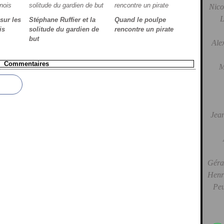
Nico
L
ur les
Stéphane Ruffier et la
Quand le poulpe
is
solitude du gardien de
rencontre un pirate
but
Ale
Commentaires
M
Jean
Gérar
Henri
Peu