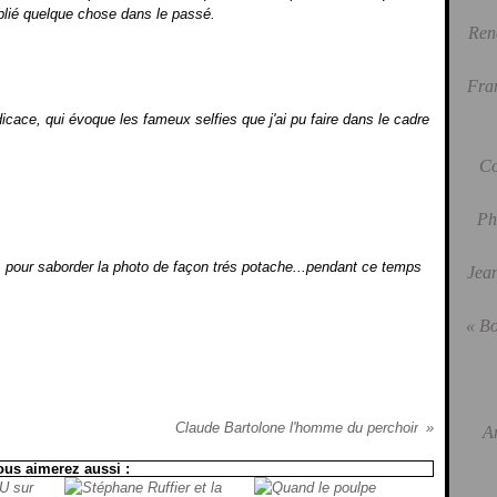
oublié quelque chose dans le passé.
Ren
Fra
dédicace, qui évoque les fameux selfies que j'ai pu faire dans le cadre
Co
Ph
ce, pour saborder la photo de façon trés potache...pendant ce temps
Jean
« Bo
Claude Bartolone l'homme du perchoir
A
ous aimerez aussi :