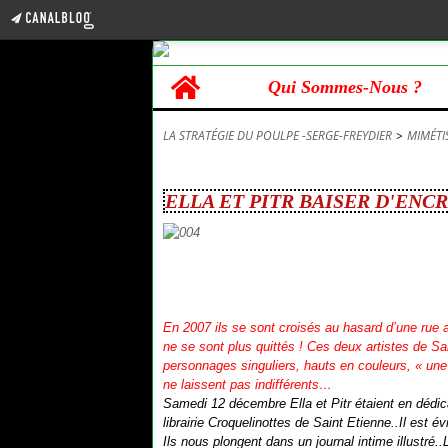
Home
Qui Sommes-Nous ?
LA STRATÉGIE DU POULPE -SERGE-FREYDIER
>
MIMÉTI
12 décembre 2015
ELLA ET PITR BAISER D'ENCR
En 2007 ils se sont croisés au hasard d’une rue a
ne se sont plus quittés ! Ces deux artistes de Sa
personnages singuliers, hauts en couleurs, « une
ne laissent pas indifférents…
Samedi 12 décembre Ella et Pitr étaient en dédi
librairie Croquelinottes de Saint Etienne..Il est
Ils nous plongent dans un journal intime illustré.