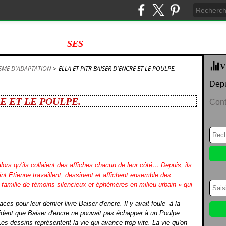
SES
V
SME D'ADAPTATION
>
ELLA ET PITR BAISER D'ENCRE ET LE POULPE.
Depu
E ET LE POULPE.
Cont
lors qu’ils collaient des affiches chacun de leur côté… Depuis, ils
int Etienne travaillent, dessinent et affichent ensemble des
 famille de témoins silencieux et éphémères en milieu urbain » qui
caces pour
leur dernier livre
Baiser d'encre. Il y avait foule
à la
 évident que Baiser d'encre ne pouvait pas échapper à un Poulpe.
.Les dessins représentent la vie qui avance trop vite. La vie qu'on