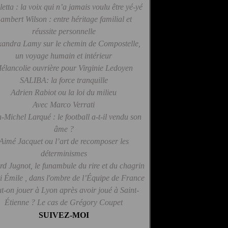
letta : la voix qui n’a jamais voulu être yé-yé
ambert Wilson : entre héritage familial et
réussite personnelle
xandra Lamy sur le chemin de Compostelle,
un voyage humain et intérieur
élancolie ouvrière pour Virginie Ledoyen
SALIBA: la force tranquille
Adrien Rabiot ou la loi du milieu
Avec Marco Verrati
-Michel Larqué : le football a-t-il vendu son
âme ?
Aimé Jacquet ou l’art de recomposer les
déterminismes
d Jugnot, le funambule du rire et du chagrin
 Émile , dans l'ombre de l’Équipe de France
t-on jouer à Lyon après avoir joué à Saint-
Étienne ? Le cas de Grégory Coupet
SUIVEZ-MOI