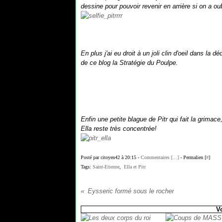
dessine pour pouvoir revenir en arrière si on a 
En plus j'ai eu droit à un joli clin d'oeil dans la 
de ce blog la Stratégie du Poulpe.
Enfin une petite blague de Pitr qui fait la grima
Ella reste très concentrée!
Posté par citoyen42 à 20:15 -
Commentaires [
…
]
- Permalien [
#
]
Tags:
Saint-Etienne
,
Ella et Pitr
Eysseric formé sous le rocher
V