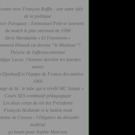
contre avec François Ruffin : une autre idée
de la politique
nce–Paraguay : Emmanuel Petit se souvient
du match le plus stressant de 1998
Steve Mandanda « El Fenomeno »
mment Hinault est devenu “le Blaireau”?
Théorie de l'affectocentrisme
ilippe Lucas, l’homme derrière les lunettes
noires
 Djorkaeff et l'équipe de France des années
1960
uge de là : le tube qui a révélé MC Solaar »
Cours SES continuité pédagogique
Les deux corps du roi des Présidents
François Hollande et le ballon rond
ntoine de Caunes : l’élégance du désordre
maîtrisé
ça boum pour Sophie Marceau