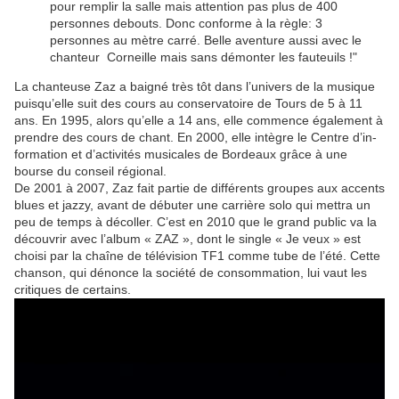
pour remplir la salle mais attention pas plus de 400
personnes debouts. Donc conforme à la règle: 3
personnes au mètre carré. Belle aventure aussi avec le
chanteur Corneille mais sans démonter les fauteuils !"
La chan­teuse Zaz a baigné très tôt dans l’uni­vers de la musique
puisqu’elle suit des cours au conser­va­toire de Tours de 5 à 11
ans. En 1995, alors qu’elle a 14 ans, elle commence égale­ment à
prendre des cours de chant. En 2000, elle intègre le Centre d’in­
for­ma­tion et d’ac­ti­vi­tés musi­cales de Bordeaux grâce à une
bourse du conseil régio­nal.
De 2001 à 2007, Zaz fait partie de diffé­rents groupes aux accents
blues et jazzy, avant de débu­ter une carrière solo qui mettra un
peu de temps à décol­ler. C’est en 2010 que le grand public va la
décou­vrir avec l’al­bum « ZAZ », dont le single « Je veux » est
choisi par la chaîne de télé­vi­sion TF1 comme tube de l’été. Cette
chan­son, qui dénonce la société de consom­ma­tion, lui vaut les
critiques de certains.