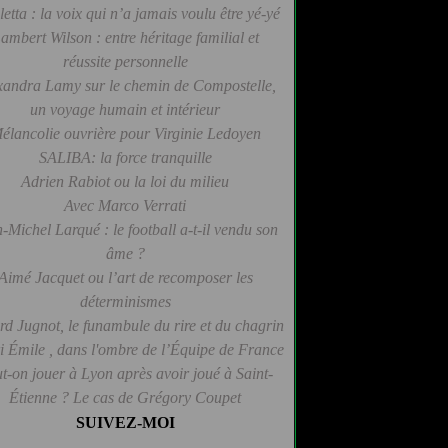
letta : la voix qui n’a jamais voulu être yé-yé
ambert Wilson : entre héritage familial et
réussite personnelle
xandra Lamy sur le chemin de Compostelle,
un voyage humain et intérieur
élancolie ouvrière pour Virginie Ledoyen
SALIBA: la force tranquille
Adrien Rabiot ou la loi du milieu
Avec Marco Verrati
-Michel Larqué : le football a-t-il vendu son
âme ?
Aimé Jacquet ou l’art de recomposer les
déterminismes
d Jugnot, le funambule du rire et du chagrin
 Émile , dans l'ombre de l’Équipe de France
t-on jouer à Lyon après avoir joué à Saint-
Étienne ? Le cas de Grégory Coupet
SUIVEZ-MOI