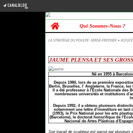
Home
Qui Sommes-Nous ?
LA STRATÉGIE DU POULPE -SERGE-FREYDIER
>
ASTUCE
23 mai 2017
JAUME PLENSA ET SES GROS
Né en 1955 à Barcelone
Depuis 1980, lors de sa première exposition 
Berlin, Bruxelles, l' Angleterre, la France, les
Il a été professeur à l'École Nationale des
nombreuses universités et institutions d'art
I
Depuis 1992, il a obtenu plusieurs distinct
notamment une lettre d'investiture en tant 
(1993), le Prix National pour les arts plas
(Barcelone), le doctorat honorifique de l'Eco
Nacional de Artes Plásticas d'Espagne
Son travail de sculpteur est passé par plusieurs