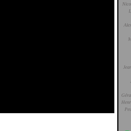
Nico
L
Ale
M
Jean
Gérar
Henri
Peu