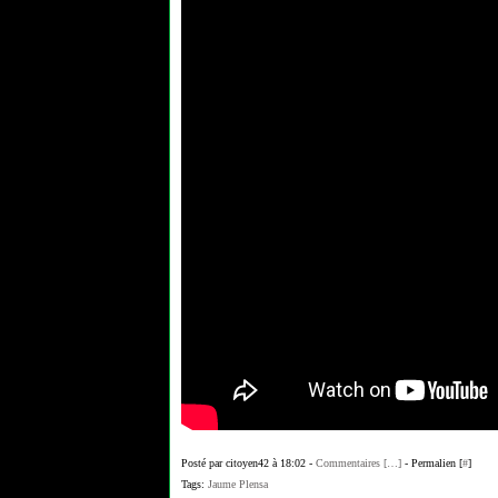
Posté par citoyen42 à 18:02 -
Commentaires [
…
]
- Permalien [
#
]
Tags:
Jaume Plensa