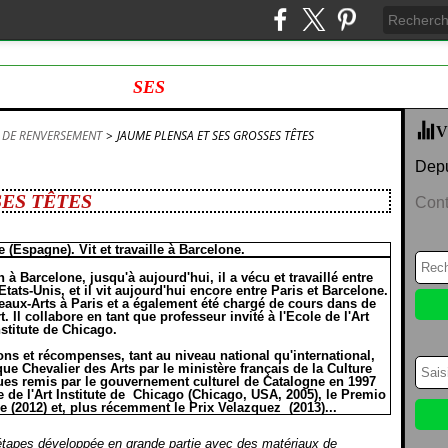
SES
V
 DE RENVERSEMENT
>
JAUME PLENSA ET SES GROSSES TÊTES
Depu
SES TÊTES
Cont
 (Espagne). Vit et travaille à Barcelone.
à Barcelone, jusqu'à aujourd'hui, il a vécu et travaillé entre
 Etats-Unis, et il vit aujourd'hui encore entre Paris et Barcelone.
 Beaux-Arts à Paris et a également été chargé de cours dans de
. Il collabore en tant que professeur invité à l'Ecole de l'Art
nstitute de Chicago.
ions et récompenses, tant au niveau national qu'international,
que Chevalier des Arts par le ministère français de la Culture
tiques remis par le gouvernement culturel de Catalogne en 1997
le de l'Art Institute de Chicago (Chicago, USA, 2005), le Premio
 (2012) et, plus récemment le Prix Velazquez (2013)...
 étapes développée en grande partie avec des matériaux de