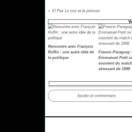
El Pez Le mur et le poisson
V
Rencontre avec François
Ruffin : une autre idée de
France–Paraguay 
la politique
Emmanuel Petit s
souvient du match
stressant de 1998
Ajouter un commentaire