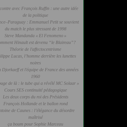
contre avec François Ruffin : une autre idée
de la politique
nce–Paraguay : Emmanuel Petit se souvient
du match le plus stressant de 1998
Steve Mandanda « El Fenomeno »
mment Hinault est devenu “le Blaireau”?
Théorie de l'affectocentrisme
ilippe Lucas, l’homme derrière les lunettes
noires
 Djorkaeff et l'équipe de France des années
1960
uge de là : le tube qui a révélé MC Solaar »
Cours SES continuité pédagogique
Les deux corps du roi des Présidents
François Hollande et le ballon rond
ntoine de Caunes : l’élégance du désordre
maîtrisé
ça boum pour Sophie Marceau