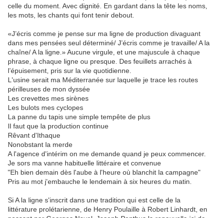
celle du moment. Avec dignité. En gardant dans la tête les noms,
les mots, les chants qui font tenir debout.
«J’écris comme je pense sur ma ligne de production divaguant
dans mes pensées seul déterminé/ J’écris comme je travaille/ A la
chaîne/ A la ligne.» Aucune virgule, et une majuscule à chaque
phrase, à chaque ligne ou presque. Des feuillets arrachés à
l’épuisement, pris sur la vie quotidienne.
L'usine serait ma Méditerranée sur laquelle je trace les routes
périlleuses de mon dyssée
Les crevettes mes sirènes
Les bulots mes cyclopes
La panne du tapis une simple tempête de plus
Il faut que la production continue
Rêvant d'Ithaque
Nonobstant la merde
A l'agence d'intérim on me demande quand je peux commencer.
Je sors ma vanne habituelle littéraire et convenue
"Eh bien demain dès l'aube à l'heure où blanchit la campagne"
Pris au mot j'embauche le lendemain à six heures du matin.
Si A la ligne s'inscrit dans une tradition qui est celle de la
littérature prolétarienne, de Henry Poulaille à Robert Linhardt, en