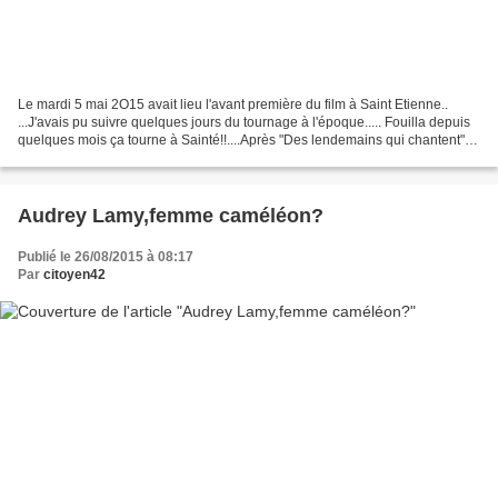
Le mardi 5 mai 2O15 avait lieu l'avant première du film à Saint Etienne..
...J'avais pu suivre quelques jours du tournage à l'époque..... Fouilla depuis
quelques mois ça tourne à Sainté!!....Après "Des lendemains qui chantent",
"Geronimo" et "Bodybuilder"...
Audrey Lamy,femme caméléon?
Publié le 26/08/2015 à 08:17
Par
citoyen42