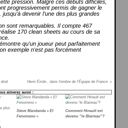
te pression. Malgré ces débuts difficiles,
ont progressivement permis de gagner le
, jusqu’à devenir l’une des plus grandes
yon sont remarquables. Il compte 467
réalise 170 clean sheets au cours de sa
ance.
montre qu’un joueur peut parfaitement
 son exemple n'est pas forcément
droit
Henri Émile , dans l'ombre de l’Équipe de France
ous aimerez aussi :
Steve Mandanda « El
Comment Hinault est
Fenomeno »
devenu “le Blaireau”?
:
e