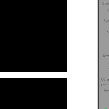
Nico
L
Ale
M
Jean
Gérar
Henri
Peu