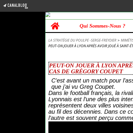
Home
Qui Sommes-Nous ?
LA STRATÉGIE DU POULPE -SERGE-FREYDIER
>
MIMÉTI
PEUT-ON JOUER À LYON APRÈS AVOIR JOUÉ À SAINT-É
12 juin 2026
PEUT-ON JOUER À LYON APRÈS
CAS DE GRÉGORY COUPET
C'est avant un match pour l'as
que j'ai vu Greg Coupet.
Dans le football français, la riva
Lyonnais est l’une des plus inte
représentent deux villes voisines
au fil des décennies. Dans ce co
l’autre est souvent perçu com