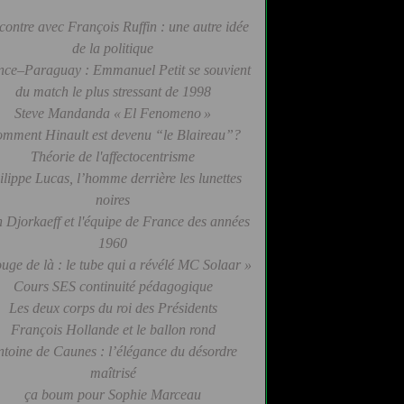
contre avec François Ruffin : une autre idée
de la politique
nce–Paraguay : Emmanuel Petit se souvient
du match le plus stressant de 1998
Steve Mandanda « El Fenomeno »
mment Hinault est devenu “le Blaireau”?
Théorie de l'affectocentrisme
ilippe Lucas, l’homme derrière les lunettes
noires
 Djorkaeff et l'équipe de France des années
1960
uge de là : le tube qui a révélé MC Solaar »
Cours SES continuité pédagogique
Les deux corps du roi des Présidents
François Hollande et le ballon rond
ntoine de Caunes : l’élégance du désordre
maîtrisé
ça boum pour Sophie Marceau