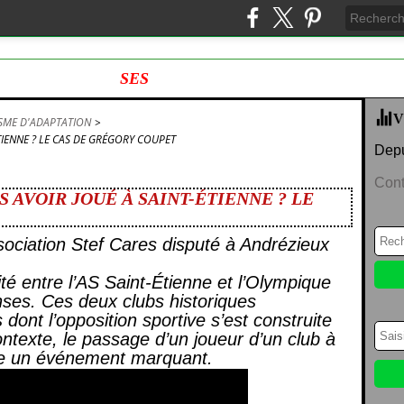
SES
V
SME D'ADAPTATION
>
TIENNE ? LE CAS DE GRÉGORY COUPET
Depu
Cont
 AVOIR JOUÉ À SAINT-ÉTIENNE ? LE
sociation Stef Cares disputé à Andrézieux
lité entre l’AS Saint-Étienne et l’Olympique
nses. Ces deux clubs historiques
 dont l’opposition sportive s’est construite
ntexte, le passage d’un joueur d’un club à
me un événement marquant.