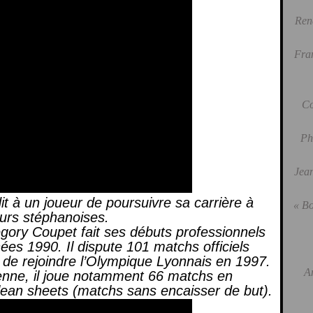
Ren
Fra
Co
Ph
Jean
dit à un joueur de poursuivre sa carrière à
« Bo
eurs stéphanoises.
gory Coupet fait ses débuts professionnels
ées 1990. Il dispute 101 matchs officiels
t de rejoindre l’Olympique Lyonnais en 1997.
A
enne, il joue notamment 66 matchs en
clean sheets (matchs sans encaisser de but).