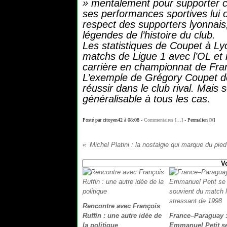
» mentalement pour supporter cet
ses performances sportives lui 
respect des supporters lyonnais
légendes de l’histoire du club.
Les statistiques de Coupet à L
matchs de Ligue 1 avec l’OL et 
carrière en championnat de Fr
L’exemple de Grégory Coupet dé
réussir dans le club rival. Mais
généralisable à tous les cas.
Posté par citoyen42 à 08:08 -
Commentaires [
…
]
- Permalien [
#
]
Michel Platini : la nostalgie qui marque du pied 
V
Rencontre avec François
Ruffin : une autre idée de
France–Paraguay 
la politique
Emmanuel Petit s