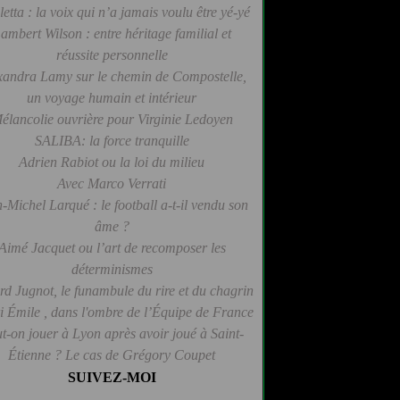
letta : la voix qui n’a jamais voulu être yé-yé
ambert Wilson : entre héritage familial et
réussite personnelle
xandra Lamy sur le chemin de Compostelle,
un voyage humain et intérieur
élancolie ouvrière pour Virginie Ledoyen
SALIBA: la force tranquille
Adrien Rabiot ou la loi du milieu
Avec Marco Verrati
-Michel Larqué : le football a-t-il vendu son
âme ?
Aimé Jacquet ou l’art de recomposer les
déterminismes
d Jugnot, le funambule du rire et du chagrin
 Émile , dans l'ombre de l’Équipe de France
t-on jouer à Lyon après avoir joué à Saint-
Étienne ? Le cas de Grégory Coupet
SUIVEZ-MOI