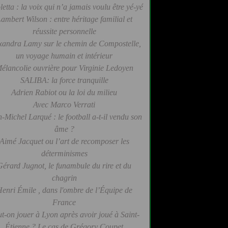
letta : la voix qui n’a jamais voulu être yé-yé
ambert Wilson : entre héritage familial et
réussite personnelle
xandra Lamy sur le chemin de Compostelle,
un voyage humain et intérieur
élancolie ouvrière pour Virginie Ledoyen
SALIBA: la force tranquille
Adrien Rabiot ou la loi du milieu
Avec Marco Verrati
-Michel Larqué : le football a-t-il vendu son
âme ?
Aimé Jacquet ou l’art de recomposer les
déterminismes
Gérard Jugnot, le funambule du rire et du
chagrin
enri Émile , dans l'ombre de l’Équipe de
France
t-on jouer à Lyon après avoir joué à Saint-
Étienne ? Le cas de Grégory Coupet