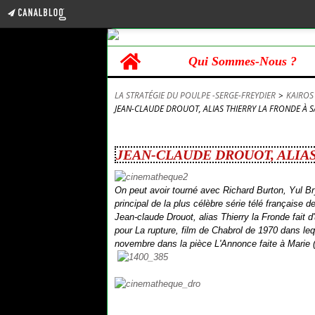
Home
Qui Sommes-Nous ?
LA STRATÉGIE DU POULPE -SERGE-FREYDIER
>
KAIROS
JEAN-CLAUDE DROUOT, ALIAS THIERRY LA FRONDE À S
21 novembre 2014
JEAN-CLAUDE DROUOT, ALIAS
On peut avoir tourné avec Richard Burton, Yul Bry
principal de la plus célèbre série télé française
Jean-claude Drouot, alias Thierry la Fronde fait 
pour
La rupture
, film de Chabrol de 1970 dans leq
novembre dans la pièce
L'Annonce faite à Marie