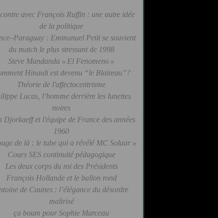
contre avec François Ruffin : une autre idée
de la politique
nce–Paraguay : Emmanuel Petit se souvient
du match le plus stressant de 1998
Steve Mandanda « El Fenomeno »
mment Hinault est devenu “le Blaireau”?
Théorie de l'affectocentrisme
ilippe Lucas, l’homme derrière les lunettes
noires
 Djorkaeff et l'équipe de France des années
1960
uge de là : le tube qui a révélé MC Solaar »
Cours SES continuité pédagogique
Les deux corps du roi des Présidents
François Hollande et le ballon rond
ntoine de Caunes : l’élégance du désordre
maîtrisé
ça boum pour Sophie Marceau