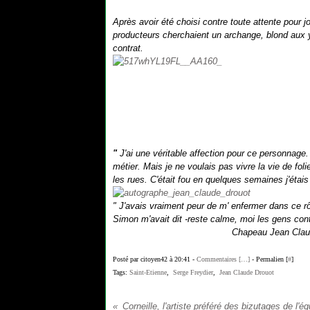
Après avoir été choisi contre toute attente pour 
producteurs cherchaient un archange, blond aux ye
contrat.
"
J'ai une véritable affection pour ce personnage.
métier. Mais je ne voulais pas vivre la vie de fo
les rues. C'était fou en quelques semaines j'éta
" J'avais vraiment peur de m' enfermer dans ce 
Simon m'avait dit -reste calme, moi les gens con
Chapeau Jean Claud
Posté par citoyen42 à 20:41 -
Commentaires [
…
]
- Permalien [
#
]
Tags:
Saint-Etienne
,
Serge Freydier
,
Jean Claude Drouot