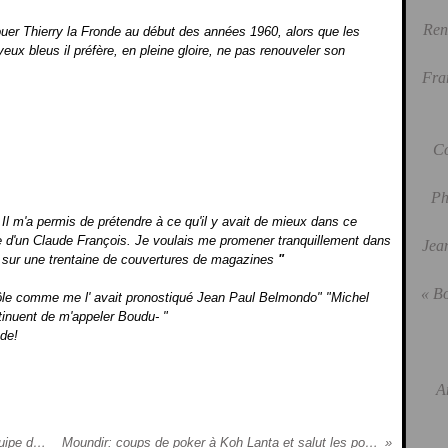
Ren
jouer Thierry la Fronde au début des années 1960, alors que les
ux bleus il préfère, en pleine gloire, ne pas renouveler son
Fra
Co
Ph
 Il m'a permis de prétendre à ce qu'il y avait de mieux dans ce
lie d'un Claude François. Je voulais me promener tranquillement dans
Jean
is sur une trentaine de couvertures de magazines
"
« Bo
rôle comme me l' avait pronostiqué Jean Paul Belmondo" "Michel
tinuent de m'appeler Boudu- "
e!
A
Corneille, l'artiste préféré des bizutages de l'équipe de France
Moundir: coups de poker à Koh Lanta et salut les poteaux....