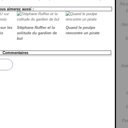
Nico
ous aimerez aussi :
L
Ale
sur les
Stéphane Ruffier et la
Quand le poulpe
is
solitude du gardien de
rencontre un pirate
M
but
Commentaires
Jean
H
Peu