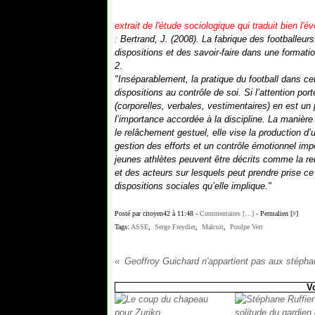
extrait de l'étude sociologique qui traduit bien l
:
Bertrand, J. (2008).
La fabrique des footballeur
dispositions et des savoir-faire dans une formati
2.
"Inséparablement, la pratique du football dans c
dispositions au contrôle de soi. Si l’attention p
(corporelles, verbales, vestimentaires) en est un 
l’importance accordée à la discipline. La manière
le relâchement gestuel, elle vise la production d’
gestion des efforts et un contrôle émotionnel imp
jeunes athlètes peuvent être décrits comme la re
et des acteurs sur lesquels peut prendre prise ce t
dispositions sociales qu’elle implique."
Posté par citoyen42 à 11:48 -
Commentaires [
…
]
- Permalien [
#
]
Tags:
ASSE
,
Serge Freydier
,
Malcuit
,
Poulpe Vert
Geoffroy Guichard n'appartient pas aux stépha
V