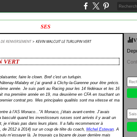
SES
V
 DE RENVERSEMENT
>
KEVIN MALCUIT LE TURLUPIN VERT
Depu
N VERT
Cont
laisanter, faire le clown. Bref c'est un turlupin.
hâtenay-Malabry et j’ai grandi à Clichy-la-Garenne pour être précis.
ème année. Je suis parti au Racing pour les 14 fédéraux et les 16
 fait ma première année en 19, ma deuxième en CFA en touchant un
 premier contrat pro. Mes principales qualités sont ma vitesse et ma
centre à l’AS Monaco..."A Monaco, j’étais avant-centre. J’avais
a basculé quand les investisseurs russes sont arrivés il y avait un
 je n’étais pas dans leurs plans. Il a fallu recommencer à
nal, de 2012 à 2014) sur un coup de tête du coach,
Michel Estevan
. A
 voulu m’essayer là. Je trouvais ça bizarre de jouer derrière mais