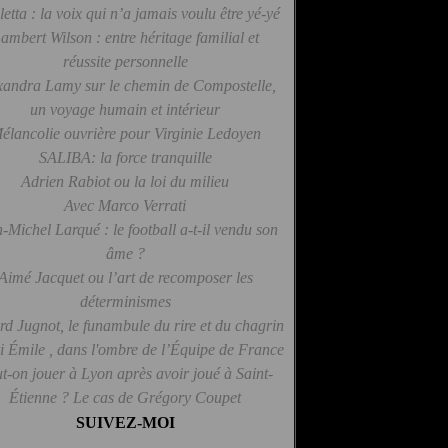
letta : la voix qui n’a jamais voulu être yé-yé
ambert Wilson : entre héritage familial et
réussite personnelle
xandra Lamy sur le chemin de Compostelle,
un voyage humain et intérieur
élancolie ouvrière pour Virginie Ledoyen
SALIBA: la force tranquille
Adrien Rabiot ou la loi du milieu
Avec Marco Verrati
-Michel Larqué : le football a-t-il vendu son
âme ?
Aimé Jacquet ou l’art de recomposer les
déterminismes
d Jugnot, le funambule du rire et du chagrin
 Émile , dans l'ombre de l’Équipe de France
t-on jouer à Lyon après avoir joué à Saint-
Étienne ? Le cas de Grégory Coupet
SUIVEZ-MOI