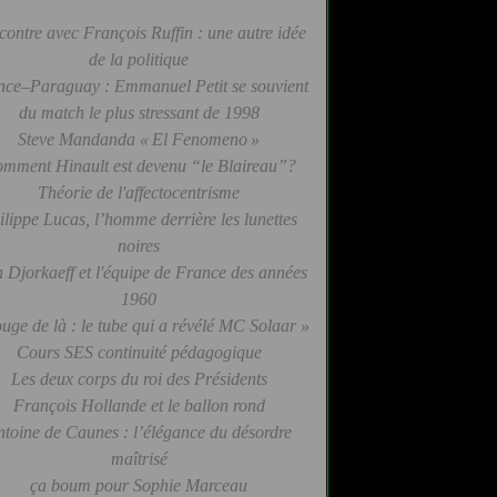
contre avec François Ruffin : une autre idée
de la politique
nce–Paraguay : Emmanuel Petit se souvient
du match le plus stressant de 1998
Steve Mandanda « El Fenomeno »
mment Hinault est devenu “le Blaireau”?
Théorie de l'affectocentrisme
ilippe Lucas, l’homme derrière les lunettes
noires
 Djorkaeff et l'équipe de France des années
1960
uge de là : le tube qui a révélé MC Solaar »
Cours SES continuité pédagogique
Les deux corps du roi des Présidents
François Hollande et le ballon rond
ntoine de Caunes : l’élégance du désordre
maîtrisé
ça boum pour Sophie Marceau