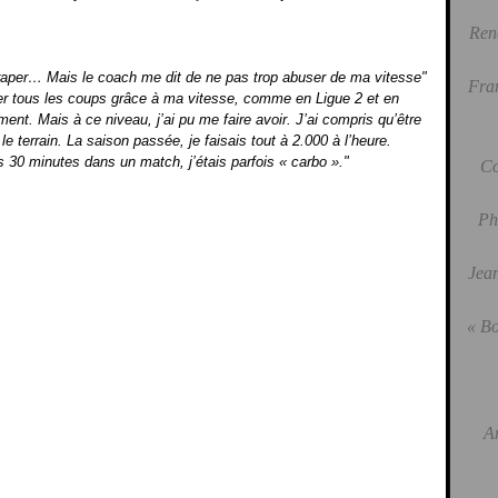
Ren
rattraper… Mais le coach me dit de ne pas trop abuser de ma vitesse"
Fra
er tous les coups grâce à ma vitesse, comme en Ligue 2 et en
ent. Mais à ce niveau, j’ai pu me faire avoir. J’ai compris qu’être
e terrain. La saison passée, je faisais tout à 2.000 à l’heure.
ès 30 minutes dans un match, j’étais parfois « carbo »."
Co
Ph
Jean
« Bo
A