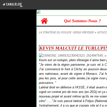
Home
Qui Sommes-Nous ?
LA STRATÉGIE DU POULPE -SERGE-FREYDIER
>
ASTUCE
14 juin 2017
KEVIN MALCUIT LE TURLUPI
Kevin est un turlupin, plein d'énergie il aime bien p
"Je viens de la région parisienne, je suis né à C
J’ai commencé le foot à Clichy en poussin deuxi
ans nationaux, avant de signer à Monaco. J’ai
peu les pros, et pour cette année j’ai signé mon
puissance. "
Latéral droit en défense à l'ASSE, il était avant-
signé un contrat pro de trois ans (en 2011) et ça 
nouveau projet et avant même qu’ils ne me voient,
zéro"......"Je suis passé latéral à Fréjus (Natio
l’entraînement, il a vu que je courais vite et il a