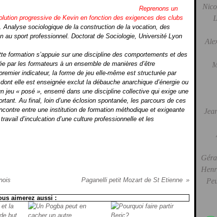
Nico
Reprenons un
'évolution progressive de Kevin en fonction des exigences des clubs
L
s. Analyse sociologique de la construction de la vocation, des
on au sport professionnel.
Doctorat de Sociologie, Université Lyon
Ale
ette formation s’appuie sur une discipline des comportements et des
ortée par les formateurs à un ensemble de manières d’être
M
premier indicateur, la forme de jeu elle-même est structurée par
 dont elle est enseignée exclut la débauche anarchique d’énergie ou
un jeu « posé », enserré dans une discipline collective qui exige une
ortant. Au final, loin d’une éclosion spontanée, les parcours de ces
ncontre entre une institution de formation méthodique et exigeante
Jean
ravail d’inculcation d’une culture professionnelle et les
Gérar
Henri
nois
Paganelli petit Mozart de St Etienne
Peu
ous aimerez aussi :