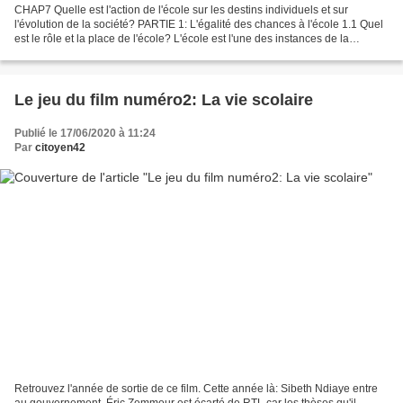
CHAP7 Quelle est l'action de l'école sur les destins individuels et sur
l'évolution de la société? PARTIE 1: L'égalité des chances à l'école 1.1 Quel
est le rôle et la place de l'école? L'école est l'une des instances de la
socialisation primaire. C'est...
Le jeu du film numéro2: La vie scolaire
Publié le 17/06/2020 à 11:24
Par
citoyen42
Retrouvez l'année de sortie de ce film. Cette année là: Sibeth Ndiaye entre
au gouvernement. Éric Zemmour est écarté de RTL car les thèses qu'il