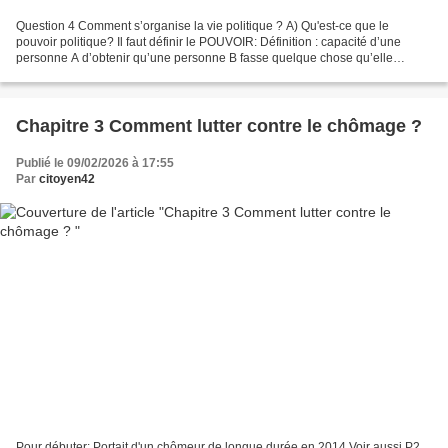
Question 4 Comment s’organise la vie politique ? A) Qu'est-ce que le
pouvoir politique? Il faut définir le POUVOIR: Définition : capacité d’une
personne A d’obtenir qu’une personne B fasse quelque chose qu’elle
n’aurait pas fait sans l’intervention de...
Chapitre 3 Comment lutter contre le chômage ?
Publié le 09/02/2026 à 17:55
Par
citoyen42
Pour débuter: Portait d'un chômeur de longue durée en 2014 Voir aussi P2