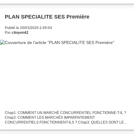
Election de Valéry Giscard...
PLAN SPECIALITE SES Première
Publié le 20/03/2020 à 09:04
Par
citoyen42
Chap1: COMMENT UN MARCHÉ CONCURRENTIEL FONCTIONNE-T-IL ?
Chap2: COMMENT LES MARCHÉS IMPARFAITEMENT
CONCURRENTIELS FONCTIONNENT-ILS ? Chap3: QUELLES SONT LES
PRINCIPALES DÉFAILLANCES DU MARCHÉ ? Chap4: COMMENT LES
AGENTS ÉCONOMIQUES SE FINANCENT-ILS ?Chap5:...