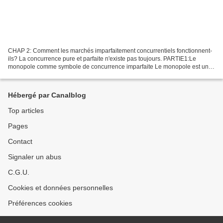
CHAP 2: Comment les marchés imparfaitement concurrentiels fonctionnent-
ils? La concurrence pure et parfaite n'existe pas toujours. PARTIE1:Le
monopole comme symbole de concurrence imparfaite Le monopole est une
entreprise fournissant à elle seule la totalité...
Hébergé par Canalblog
Top articles
Pages
Contact
Signaler un abus
C.G.U.
Cookies et données personnelles
Préférences cookies