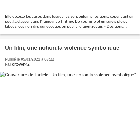
Elle déteste les cases dans lesquelles sont enfermé les gens, cependant on
peut la classer dans l'humour de l’intime. De ces mille et un sujets plutôt
tabous, ces non-dits qui évoqués en public feraient rougir. « Des gens
pensent que je fais ça pour provoquer,...
Un film, une notion:la violence symbolique
Publié le 05/01/2021 à 08:22
Par
citoyen42