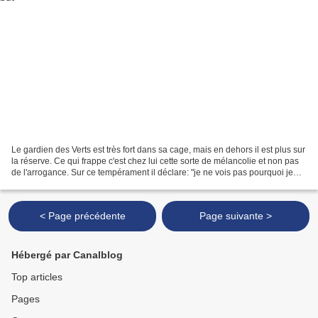
Le gardien des Verts est très fort dans sa cage, mais en dehors il est plus sur
la réserve. Ce qui frappe c'est chez lui cette sorte de mélancolie et non pas
de l'arrogance. Sur ce tempérament il déclare: "je ne vois pas pourquoi je
devrais sourire à...
< Page précédente
Page suivante >
Hébergé par Canalblog
Top articles
Pages