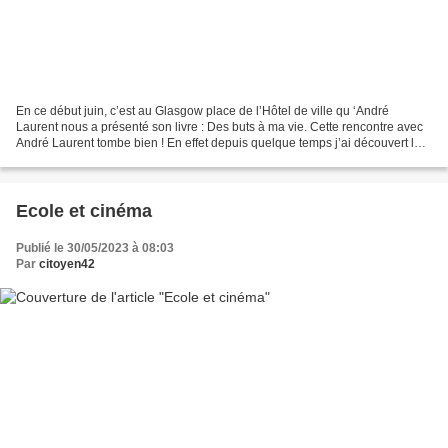
En ce début juin, c’est au Glasgow place de l’Hôtel de ville qu ‘André
Laurent nous a présenté son livre : Des buts à ma vie. Cette rencontre avec
André Laurent tombe bien ! En effet depuis quelque temps j’ai découvert le
concept d’agencement du philosophe...
Ecole et cinéma
Publié le 30/05/2023 à 08:03
Par
citoyen42