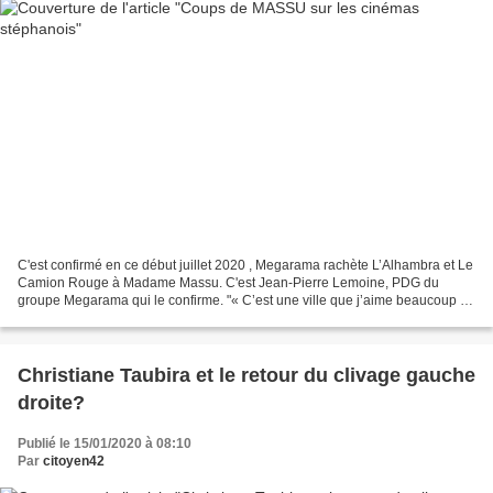
C'est confirmé en ce début juillet 2020 , Megarama rachète L’Alhambra et Le
Camion Rouge à Madame Massu. C'est Jean-Pierre Lemoine, PDG du
groupe Megarama qui le confirme. "« C’est une ville que j’aime beaucoup et
que je connais bien ; j’y avais construit...
Christiane Taubira et le retour du clivage gauche
droite?
Publié le 15/01/2020 à 08:10
Par
citoyen42