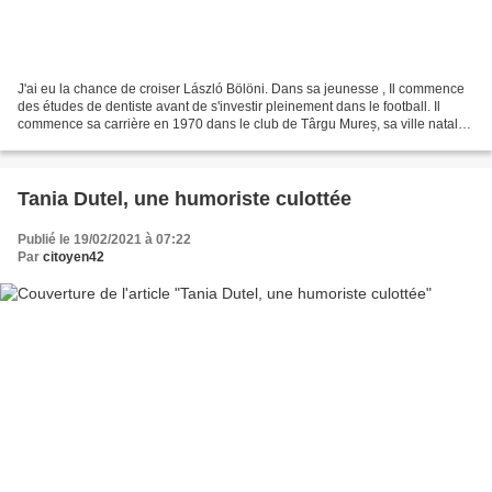
J'ai eu la chance de croiser László Bölöni. Dans sa jeunesse , Il commence
des études de dentiste avant de s'investir pleinement dans le football. Il
commence sa carrière en 1970 dans le club de Târgu Mureș, sa ville natale.
Milieu défensif de devoir,...
Tania Dutel, une humoriste culottée
Publié le 19/02/2021 à 07:22
Par
citoyen42