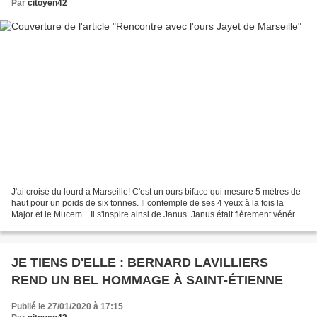
Par
citoyen42
J'ai croisé du lourd à Marseille! C'est un ours biface qui mesure 5 mètres de
haut pour un poids de six tonnes. Il contemple de ses 4 yeux à la fois la
Major et le Mucem…Il s'inspire ainsi de Janus. Janus était fièrement vénéré
par les romains en tant...
JE TIENS D'ELLE : BERNARD LAVILLIERS
REND UN BEL HOMMAGE À SAINT-ÉTIENNE
Publié le 27/01/2020 à 17:15