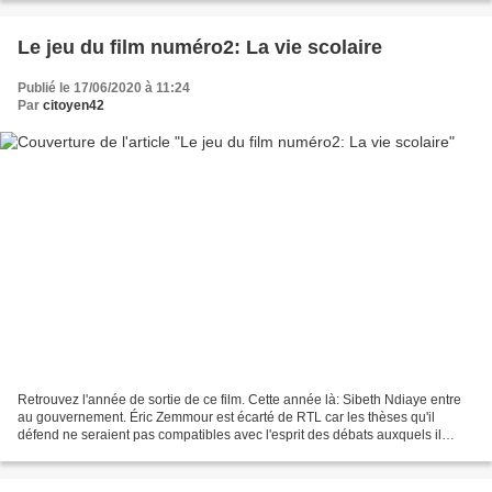
Le jeu du film numéro2: La vie scolaire
Publié le 17/06/2020 à 11:24
Par
citoyen42
Retrouvez l'année de sortie de ce film. Cette année là: Sibeth Ndiaye entre
au gouvernement. Éric Zemmour est écarté de RTL car les thèses qu'il
défend ne seraient pas compatibles avec l'esprit des débats auxquels il
participe sur cette antenne. Lancement...