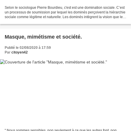
Selon le sociologue Pierre Bourdieu, c'est est une domination sociale. C’est
un processus de soumission par lequel les dominés perçoivent la hiérarchie
sociale comme légitime et naturelle. Les dominés intègrent la vision que les
dominants ont du monde....
Masque, mimétisme et société.
Publié le 02/08/2020 à 17:59
Par
citoyen42
" Nous sommes sensibles, non seulement à ce que les autres font, non