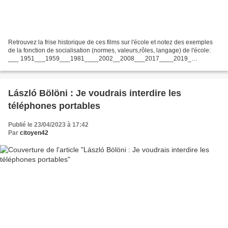
Retrouvez la frise historique de ces films sur l'école et notez des exemples
de la fonction de socialisation (normes, valeurs,rôles, langage) de l'école:
___ 1951___1959___1981____2002__2008___2017____2019_
________ Les Grands Esprits Film de Olivier...
László Bölöni : Je voudrais interdire les
téléphones portables
Publié le 23/04/2023 à 17:42
Par
citoyen42