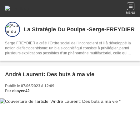
MENU
La Stratégie Du Poulpe -Serge-FREYDIER
Serge FREYDIER a créé l’Ordre social de l’inconscient et il à développé la
notion d'affectocentrisme: un biais cognitif qui consiste à privilégier, parmi
plusieurs explications possibles d'un phénomène multifactoriel, celle qui
satisfait le mieux nos affects (émotions, sentiments, humeurs), au détriment
de la complexité réelle des causes.
André Laurent: Des buts à ma vie
Publié le 07/06/2023 à 12:09
Par
citoyen42