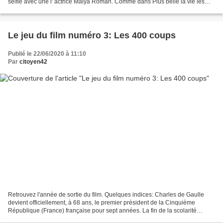
selfie avec une l' actrice Malya Roman. Comme dans Plus belle la vie les
scénaristes intègrent...
Le jeu du film numéro 3: Les 400 coups
Publié le 22/06/2020 à 11:10
Par
citoyen42
Retrouvez l'année de sortie du film. Quelques indices: Charles de Gaulle
devient officiellement, à 68 ans, le premier président de la Cinquième
République (France) française pour sept années. La fin de la scolarité
obligatoire est portée à 16 ans. Première...