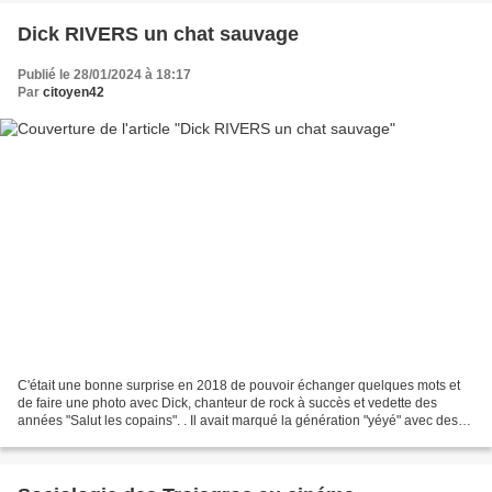
Dick RIVERS un chat sauvage
Publié le 28/01/2024 à 18:17
Par
citoyen42
C'était une bonne surprise en 2018 de pouvoir échanger quelques mots et
de faire une photo avec Dick, chanteur de rock à succès et vedette des
années "Salut les copains". . Il avait marqué la génération "yéyé" avec des
tubes entraînants tels que "Rien...