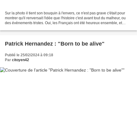
Sur la photo il tient son bouquin à l'envers, ce n'est pas grave c'était pour
montrer qu'il renversait l'idée que l'histoire c'est avant tout du malheur, ou
des évènements tristes. Oui, les Français ont été heureux ensemble, et
même à plusieurs reprises...
Patrick Hernandez : "Born to be alive"
Publié le 25/02/2024 à 09:18
Par
citoyen42