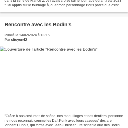
dans la série de France 2. Je l'avais croisé sur le tournage durant l'été 2023.
"J’ai appris sur le tournage à jouer mon personnage Boris parce que c’est
une quotidienne et donc le...
Rencontre avec les Bodin's
Publié le 14/02/2024 à 18:15
Par
citoyen42
"Grâce à nos costumes de scène, nos maquillages et nos dentiers, personne
ne nous reconnaît, comme les Daft Punk avec leurs casques" déclare
Vincent Dubois, qui forme avec Jean-Christian Fraiscinet le duo des Bodin's.