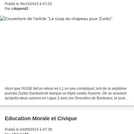
Publié le 06/10/2023 à 07:52
Par
citoyen42
Alors que l'ASSE fait un retour en L1 un peu compliqué, lors de la septième
journée Zuriko Davitashvili marque un triplé contre Auxerre. On se souvient
qu'après deux saisons en Ligue 2 avec les Girondins de Bordeaux, le joueur
s'est engagé avec l'AS Saint-Étienne,...
Education Morale et Civique
Publié le 04/09/2023 à 07:38