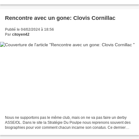
En effet sur les photos que j'ai...
Rencontre avec un gone: Clovis Cornillac
Publié le 04/02/2024 à 18:56
Par
citoyen42
Nous ne supportons pas le même club, mais on ne va pas faire un derby
ASSE/OL. Dans le site la Stratégie Du Poulpe nous reprenons souvent des
biographies pour voir comment chacun incarne son conatus. Ce dernier
étant selon le philosophe Spinoza une energie...