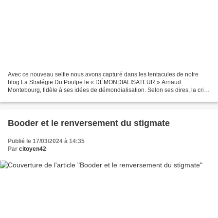
Avec ce nouveau selfie nous avons capturé dans les tentacules de notre
blog La Stratégie Du Poulpe le « DÉMONDIALISATEUR » Arnaud
Montebourg, fidèle à ses idées de démondialisation. Selon ses dires, la crise
climatique ne peut qu’aboutir à sa véritable...
Booder et le renversement du stigmate
Publié le 17/03/2024 à 14:35
Par
citoyen42