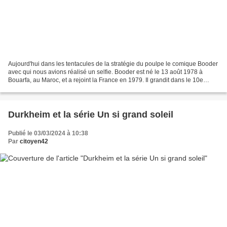
Aujourd'hui dans les tentacules de la stratégie du poulpe le comique Booder
avec qui nous avions réalisé un selfie. Booder est né le 13 août 1978 à
Bouarfa, au Maroc, et a rejoint la France en 1979. Il grandit dans le 10e
arrondissement de Paris, dans...
Durkheim et la série Un si grand soleil
Publié le 03/03/2024 à 10:38
Par
citoyen42