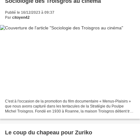
Sociologie des Troisgros au cinéma
Publié le 16/12/2023 à 09:37
Par
citoyen42
C'est à l'occasion de la promotion du film documentaire « Menus-Plaisirs »
que nous avons capturé dans les tentacules de la Stratégie du Poulpe
Michel Troisgros. Fondé en 1930 à Roanne, la maison Troisgros détient trois
étoiles Michelin depuis 55 ans....
Le coup du chapeau pour Zuriko